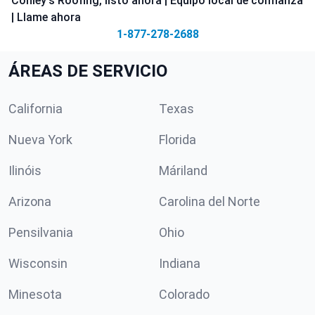
Conley's Roofing, listo ahora | Equipo local de confianza
| Llame ahora
1-877-278-2688
ÁREAS DE SERVICIO
California
Texas
Nueva York
Florida
Ilinóis
Máriland
Arizona
Carolina del Norte
Pensilvania
Ohio
Wisconsin
Indiana
Minesota
Colorado