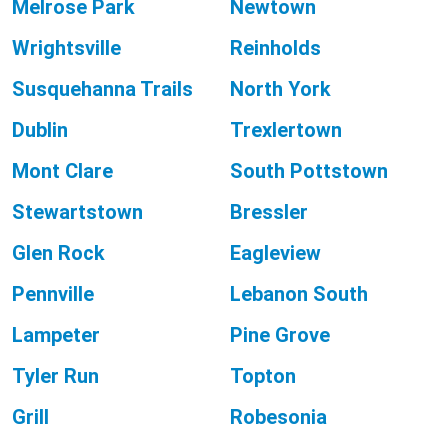
Melrose Park
Newtown
Wrightsville
Reinholds
Susquehanna Trails
North York
Dublin
Trexlertown
Mont Clare
South Pottstown
Stewartstown
Bressler
Glen Rock
Eagleview
Pennville
Lebanon South
Lampeter
Pine Grove
Tyler Run
Topton
Grill
Robesonia