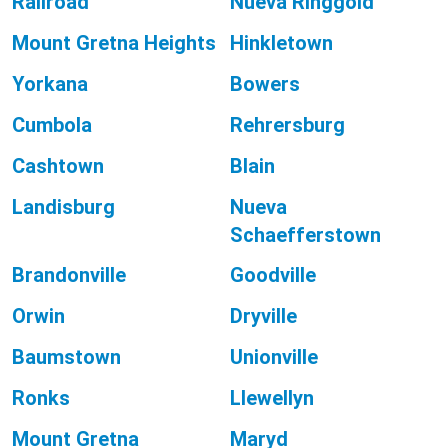
Railroad
Nueva Ringgold
Mount Gretna Heights
Hinkletown
Yorkana
Bowers
Cumbola
Rehrersburg
Cashtown
Blain
Landisburg
Nueva
Schaefferstown
Brandonville
Goodville
Orwin
Dryville
Baumstown
Unionville
Ronks
Llewellyn
Mount Gretna
Maryd