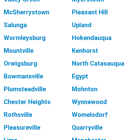
McSherrystown
Pleasant Hill
Salunga
Upland
Wormleysburg
Hokendauqua
Mountville
Kenhorst
Orwigsburg
North Catasauqua
Bowmansville
Egypt
Plumsteadville
Mohnton
Chester Heights
Wynnewood
Rothsville
Womelsdorf
Pleasureville
Quarryville