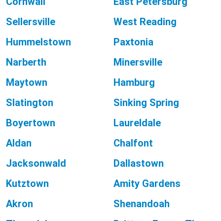
Cornwall
East Petersburg
Sellersville
West Reading
Hummelstown
Paxtonia
Narberth
Minersville
Maytown
Hamburg
Slatington
Sinking Spring
Boyertown
Laureldale
Aldan
Chalfont
Jacksonwald
Dallastown
Kutztown
Amity Gardens
Akron
Shenandoah