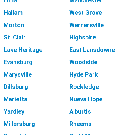
Lima
Manchester
Hallam
West Grove
Morton
Wernersville
St. Clair
Highspire
Lake Heritage
East Lansdowne
Evansburg
Woodside
Marysville
Hyde Park
Dillsburg
Rockledge
Marietta
Nueva Hope
Yardley
Alburtis
Millersburg
Rheems