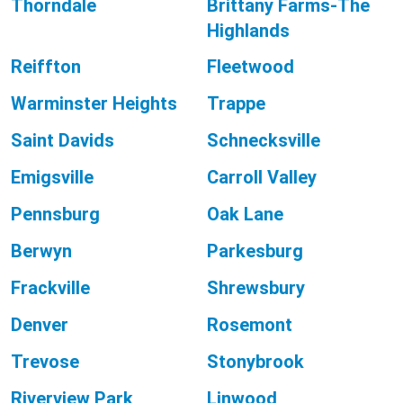
Thorndale
Brittany Farms-The
Highlands
Reiffton
Fleetwood
Warminster Heights
Trappe
Saint Davids
Schnecksville
Emigsville
Carroll Valley
Pennsburg
Oak Lane
Berwyn
Parkesburg
Frackville
Shrewsbury
Denver
Rosemont
Trevose
Stonybrook
Riverview Park
Linwood