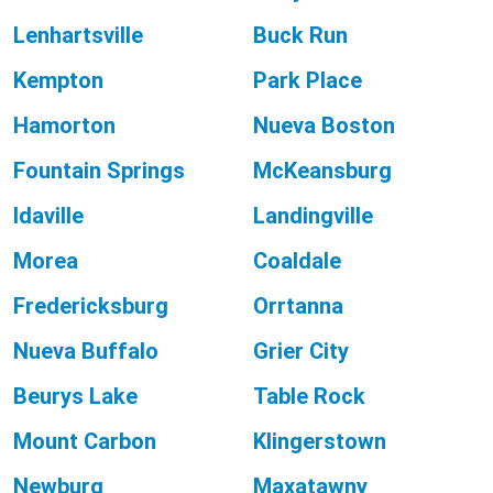
Lenhartsville
Buck Run
Kempton
Park Place
Hamorton
Nueva Boston
Fountain Springs
McKeansburg
Idaville
Landingville
Morea
Coaldale
Fredericksburg
Orrtanna
Nueva Buffalo
Grier City
Beurys Lake
Table Rock
Mount Carbon
Klingerstown
Newburg
Maxatawny