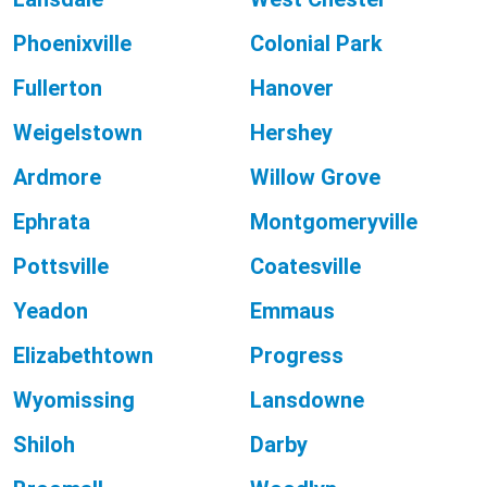
Phoenixville
Colonial Park
Fullerton
Hanover
Weigelstown
Hershey
Ardmore
Willow Grove
Ephrata
Montgomeryville
Pottsville
Coatesville
Yeadon
Emmaus
Elizabethtown
Progress
Wyomissing
Lansdowne
Shiloh
Darby