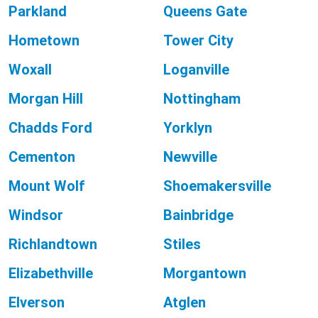
Parkland
Queens Gate
Hometown
Tower City
Woxall
Loganville
Morgan Hill
Nottingham
Chadds Ford
Yorklyn
Cementon
Newville
Mount Wolf
Shoemakersville
Windsor
Bainbridge
Richlandtown
Stiles
Elizabethville
Morgantown
Elverson
Atglen