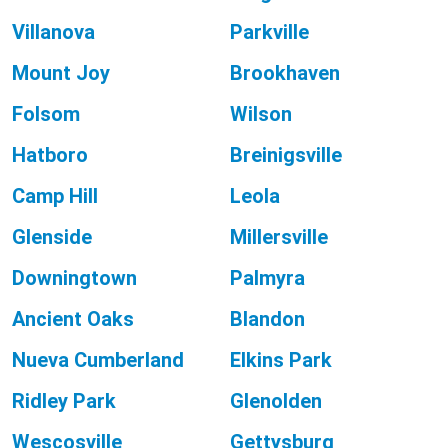
Villanova
Parkville
Mount Joy
Brookhaven
Folsom
Wilson
Hatboro
Breinigsville
Camp Hill
Leola
Glenside
Millersville
Downingtown
Palmyra
Ancient Oaks
Blandon
Nueva Cumberland
Elkins Park
Ridley Park
Glenolden
Wescosville
Gettysburg