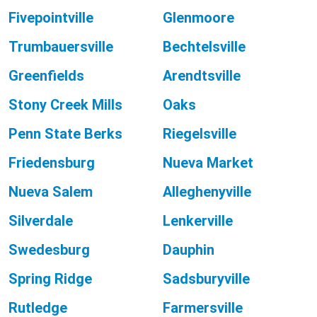
Fivepointville
Glenmoore
Trumbauersville
Bechtelsville
Greenfields
Arendtsville
Stony Creek Mills
Oaks
Penn State Berks
Riegelsville
Friedensburg
Nueva Market
Nueva Salem
Alleghenyville
Silverdale
Lenkerville
Swedesburg
Dauphin
Spring Ridge
Sadsburyville
Rutledge
Farmersville