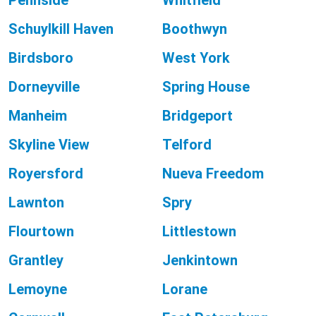
Pennside
Whitfield
Schuylkill Haven
Boothwyn
Birdsboro
West York
Dorneyville
Spring House
Manheim
Bridgeport
Skyline View
Telford
Royersford
Nueva Freedom
Lawnton
Spry
Flourtown
Littlestown
Grantley
Jenkintown
Lemoyne
Lorane