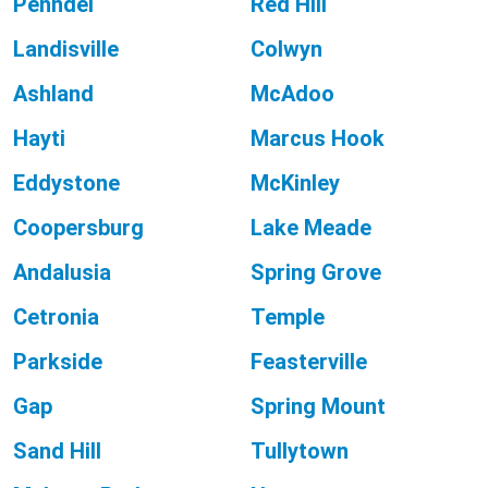
Penndel
Red Hill
Landisville
Colwyn
Ashland
McAdoo
Hayti
Marcus Hook
Eddystone
McKinley
Coopersburg
Lake Meade
Andalusia
Spring Grove
Cetronia
Temple
Parkside
Feasterville
Gap
Spring Mount
Sand Hill
Tullytown