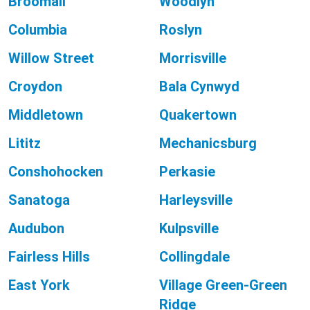
Broomall
Woodlyn
Columbia
Roslyn
Willow Street
Morrisville
Croydon
Bala Cynwyd
Middletown
Quakertown
Lititz
Mechanicsburg
Conshohocken
Perkasie
Sanatoga
Harleysville
Audubon
Kulpsville
Fairless Hills
Collingdale
East York
Village Green-Green
Ridge