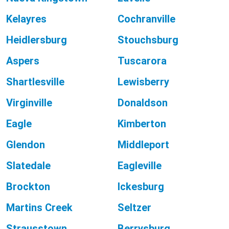
Kelayres
Cochranville
Heidlersburg
Stouchsburg
Aspers
Tuscarora
Shartlesville
Lewisberry
Virginville
Donaldson
Eagle
Kimberton
Glendon
Middleport
Slatedale
Eagleville
Brockton
Ickesburg
Martins Creek
Seltzer
Strausstown
Berrysburg