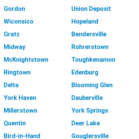
Gordon
Union Deposit
Wiconsico
Hopeland
Gratz
Bendersville
Midway
Rohrerstown
McKnightstown
Toughkenamon
Ringtown
Edenburg
Delta
Blooming Glen
York Haven
Dauberville
Millerstown
York Springs
Quentin
Deer Lake
Bird-in-Hand
Gouglersville