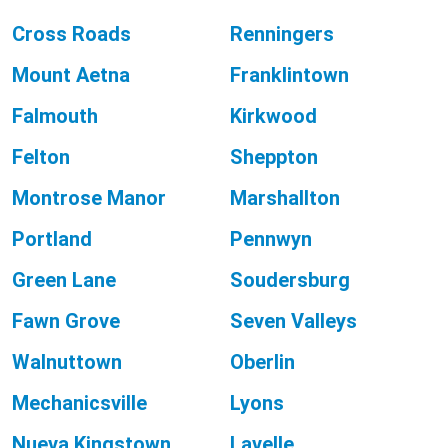
Cross Roads
Renningers
Mount Aetna
Franklintown
Falmouth
Kirkwood
Felton
Sheppton
Montrose Manor
Marshallton
Portland
Pennwyn
Green Lane
Soudersburg
Fawn Grove
Seven Valleys
Walnuttown
Oberlin
Mechanicsville
Lyons
Nueva Kingstown
Lavelle