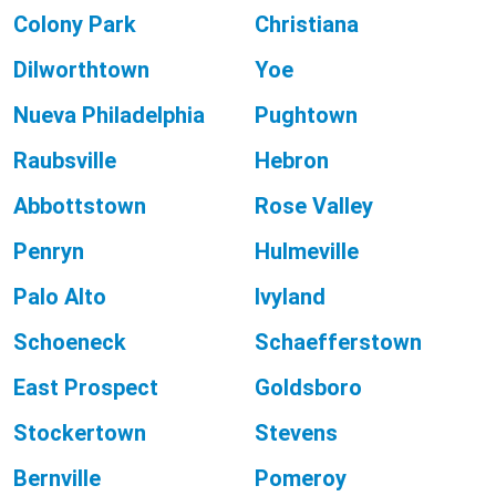
Colony Park
Christiana
Dilworthtown
Yoe
Nueva Philadelphia
Pughtown
Raubsville
Hebron
Abbottstown
Rose Valley
Penryn
Hulmeville
Palo Alto
Ivyland
Schoeneck
Schaefferstown
East Prospect
Goldsboro
Stockertown
Stevens
Bernville
Pomeroy