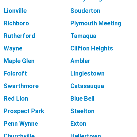
Lionville
Souderton
Richboro
Plymouth Meeting
Rutherford
Tamaqua
Wayne
Clifton Heights
Maple Glen
Ambler
Folcroft
Linglestown
Swarthmore
Catasauqua
Red Lion
Blue Bell
Prospect Park
Steelton
Penn Wynne
Exton
Churchville
Hellertown