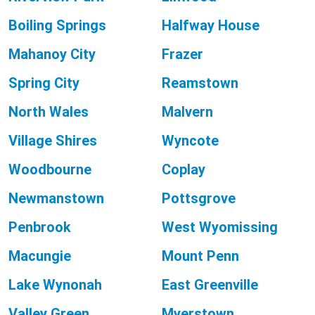
Boiling Springs
Halfway House
Mahanoy City
Frazer
Spring City
Reamstown
North Wales
Malvern
Village Shires
Wyncote
Woodbourne
Coplay
Newmanstown
Pottsgrove
Penbrook
West Wyomissing
Macungie
Mount Penn
Lake Wynonah
East Greenville
Valley Green
Myerstown