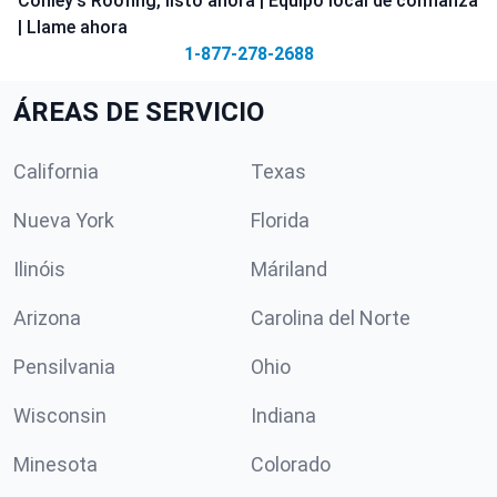
Conley's Roofing, listo ahora | Equipo local de confianza
| Llame ahora
1-877-278-2688
ÁREAS DE SERVICIO
California
Texas
Nueva York
Florida
Ilinóis
Máriland
Arizona
Carolina del Norte
Pensilvania
Ohio
Wisconsin
Indiana
Minesota
Colorado