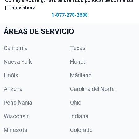
Conley's Roofing, listo ahora | Equipo local de confianza
| Llame ahora
1-877-278-2688
ÁREAS DE SERVICIO
California
Texas
Nueva York
Florida
Ilinóis
Máriland
Arizona
Carolina del Norte
Pensilvania
Ohio
Wisconsin
Indiana
Minesota
Colorado