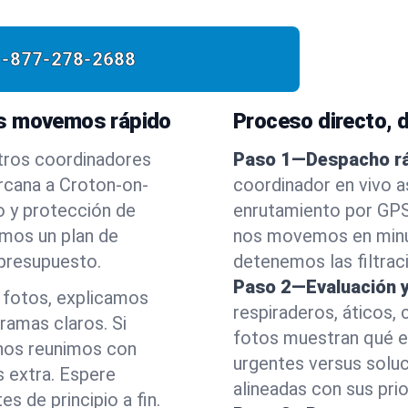
1-877-278-2688
os movemos rápido
Proceso directo, de
tros coordinadores
Paso 1—Despacho rá
ercana a Croton-on-
coordinador en vivo a
o y protección de
enrutamiento por GPS 
amos un plan de
nos movemos en minut
 presupuesto.
detenemos las filtraci
Paso 2—Evaluación y
 fotos, explicamos
respiraderos, áticos,
ramas claros. Si
fotos muestran qué e
nos reunimos con
urgentes versus soluc
s extra. Espere
alineadas con sus prio
s de principio a fin.