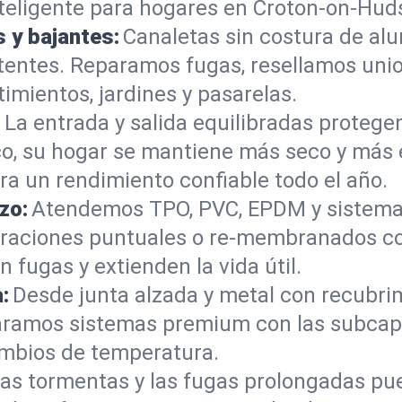
nteligente para hogares en Croton-on-Hud
s y bajantes:
Canaletas sin costura de al
istentes. Reparamos fugas, resellamos un
imientos, jardines y pasarelas.
:
La entrada y salida equilibradas protegen
co, su hogar se mantiene más seco y más
ra un rendimiento confiable todo el año.
zo:
Atendemos TPO, PVC, EPDM y sistema
raciones puntuales o re-membranados co
 fugas y extienden la vida útil.
:
Desde junta alzada y metal con recubrim
paramos sistemas premium con las subcap
cambios de temperatura.
as tormentas y las fugas prolongadas pued