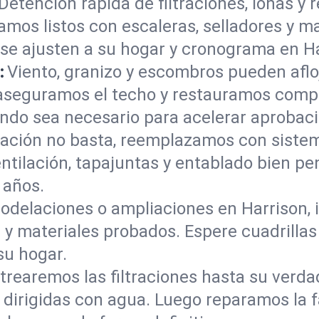
Detención rápida de filtraciones, lonas y 
gamos listos con escaleras, selladores y m
se ajusten a su hogar y cronograma en Ha
:
Viento, granizo y escombros pueden afloj
eguramos el techo y restauramos compon
do sea necesario para acelerar aprobaci
ación no basta, reemplazamos con sistema
entilación, tapajuntas y entablado bien 
 años.
odelaciones o ampliaciones en Harrison, 
da y materiales probados. Espere cuadrilla
su hogar.
trearemos las filtraciones hasta su ver
 dirigidas con agua. Luego reparamos la f