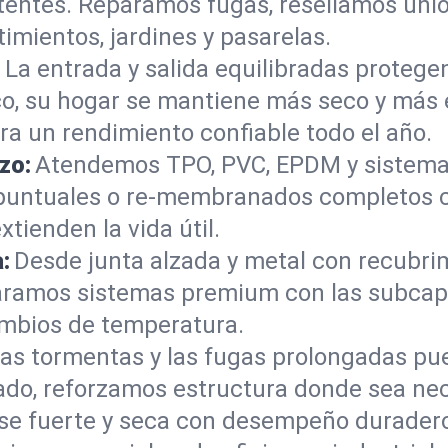
istentes. Reparamos fugas, resellamos un
imientos, jardines y pasarelas.
:
La entrada y salida equilibradas protegen
co, su hogar se mantiene más seco y más
ra un rendimiento confiable todo el año.
zo:
Atendemos TPO, PVC, EPDM y sistema
 puntuales o re-membranados completos c
tienden la vida útil.
:
Desde junta alzada y metal con recubrim
paramos sistemas premium con las subcap
cambios de temperatura.
as tormentas y las fugas prolongadas pued
do, reforzamos estructura donde sea ne
ase fuerte y seca con desempeño durader