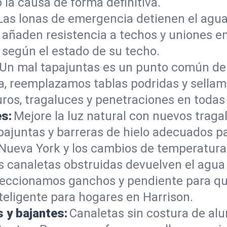
la causa de forma definitiva.
Las lonas de emergencia detienen el agua
s añaden resistencia a techos y uniones
 según el estado de su techo.
Un mal tapajuntas es un punto común de
a, reemplazamos tablas podridas y sellam
os, tragaluces y penetraciones en todas 
es:
Mejore la luz natural con nuevos trag
 tapajuntas y barreras de hielo adecuados
 Nueva York y los cambios de temperatura
s canaletas obstruidas devuelven el agua
eccionamos ganchos y pendiente para que 
teligente para hogares en Harrison.
s y bajantes:
Canaletas sin costura de al