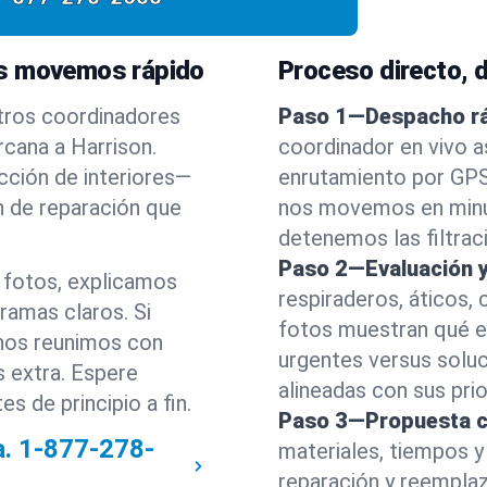
os movemos rápido
Proceso directo, de
tros coordinadores
Paso 1—Despacho rá
rcana a Harrison.
coordinador en vivo a
cción de interiores—
enrutamiento por GPS 
n de reparación que
nos movemos en minut
detenemos las filtraci
Paso 2—Evaluación y
 fotos, explicamos
respiraderos, áticos,
ramas claros. Si
fotos muestran qué e
nos reunimos con
urgentes versus soluc
s extra. Espere
alineadas con sus prio
s de principio a fin.
Paso 3—Propuesta c
a.
1-877-278-
materiales, tiempos y
reparación y reempla